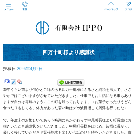
四万十町様より感謝状
投稿日
2026年4月2日
30年くらい前より何かとご縁のある四万十町様にふるさと納税を法人で、ささ
やかではございますがさせていただきました。仕事でもお世話になる事もあり
ますが自分は毎週のようにこの町を通っております。（お菓子かったりうどん
食べたりもしてる。体力があった若い時はデカ波目指して興津も行ったな）
で、年度末のお忙しいであろう時期にもかかわらず中尾町長様より町長室にお
招きいただき感謝状をいただきました。中尾町長様をはじめ、皆様に温かく、
優しく接していただきド緊張駒木も楽しい会話のひと時をいただきました。貴