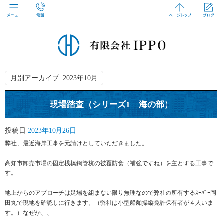
月別アーカイブ:
2023年10月
現場踏査（シリーズ1 海の部）
投稿日
2023年10月26日
弊社、最近海岸工事を元請けとしていただきました。
高知市卸売市場の固定桟橋鋼管杭の被覆防食（補強ですね）を主とする工事で
す。
地上からのアプローチは足場を組まない限り無理なので弊社の所有するｽｰﾊﾟｰ岡
田丸で現地を確認しに行きます。（弊社は小型船舶操縦免許保有者が４人いま
す。）なぜか、、