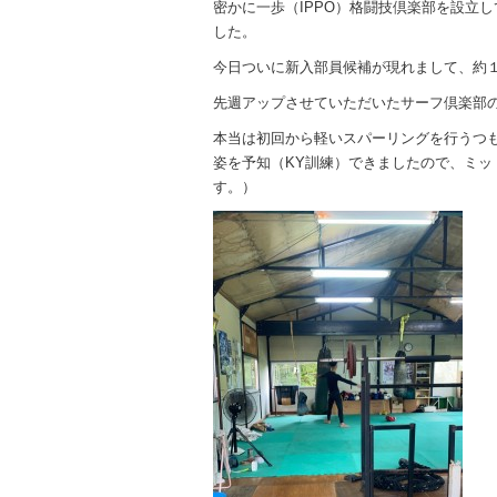
密かに一歩（IPPO）格闘技倶楽部を設立
した。
今日ついに新入部員候補が現れまして、約
先週アップさせていただいたサーフ倶楽部
本当は初回から軽いスパーリングを行うつ
姿を予知（KY訓練）できましたので、ミ
す。）