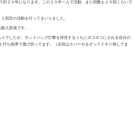
して約２０年になります。この２０年一人で活動、また回数も１０回くらいで
１１回目の活動を行ってまいりました。
の新入部員です。
もりでしたが、サンドバッグ打撃を拝見するうちにボコボコにされる自分の
ット打ち指導で逃げ切ってます。（次回はスパーやるぞってイキリ倒してま